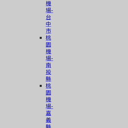
機
場-
台
中
市
桃
園
機
場-
南
投
縣
桃
園
機
場-
嘉
義
縣