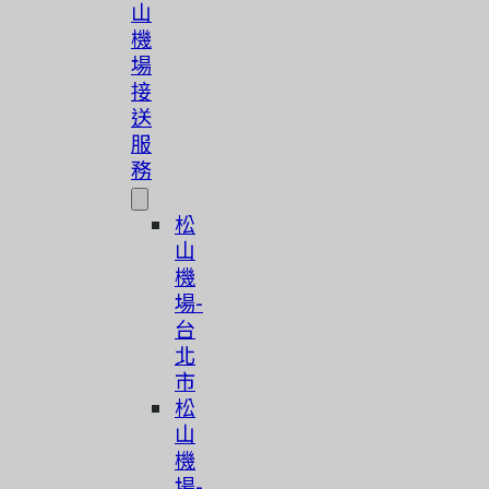
山
機
場
接
送
服
務
松
山
機
場-
台
北
市
松
山
機
場-