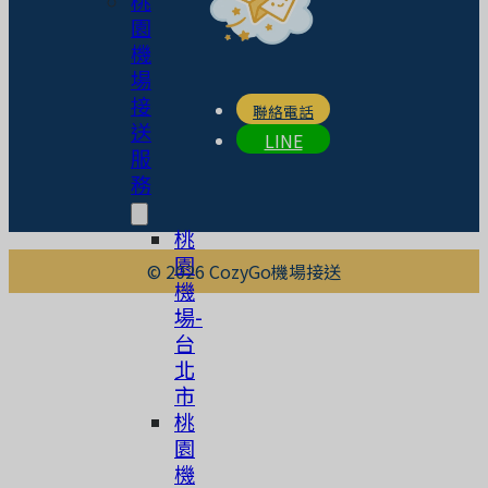
桃
園
機
場
接
聯絡電話
送
LINE
服
務
桃
園
© 2026 CozyGo機場接送
機
場-
台
北
市
桃
園
機