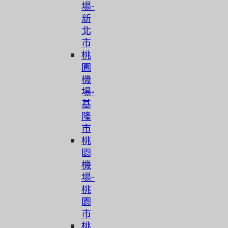
場-
新
北
市
桃
園
機
場-
基
隆
市
桃
園
機
場-
桃
園
市
桃