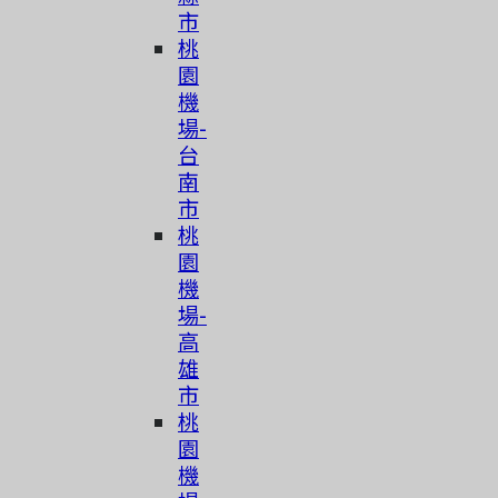
市
桃
園
機
場-
台
南
市
桃
園
機
場-
高
雄
市
桃
園
機