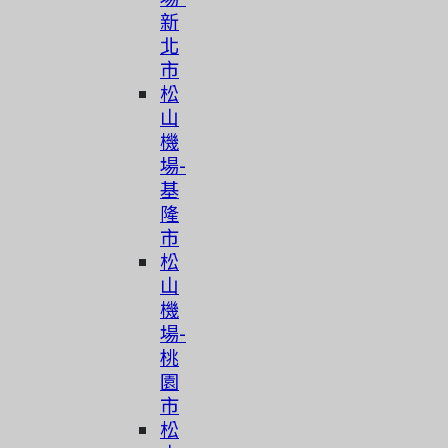
新
北
市
松
山
機
場-
基
隆
市
松
山
機
場-
桃
園
市
简体中文
松