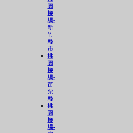
園
機
場-
新
竹
縣
市
桃
園
機
場-
苗
栗
縣
桃
園
機
場-