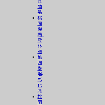
宜
蘭
縣
桃
園
機
場-
雲
林
縣
桃
園
機
場-
彰
化
縣
桃
園