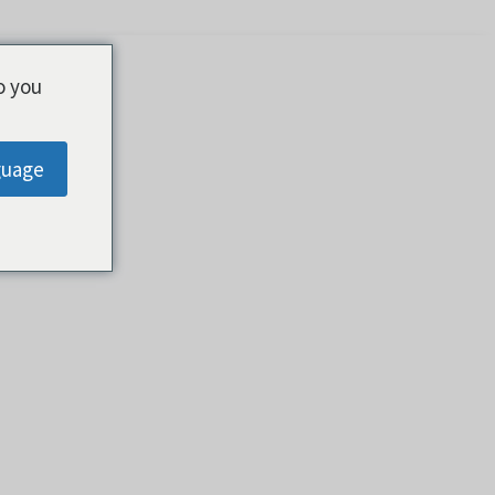
o you
guage