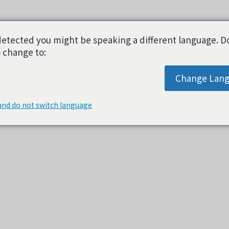
etected you might be speaking a different language. D
 change to:
Change Lan
and do not switch language