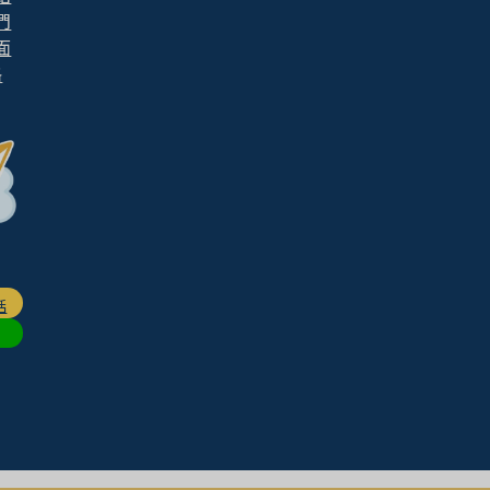
們
面
格
話