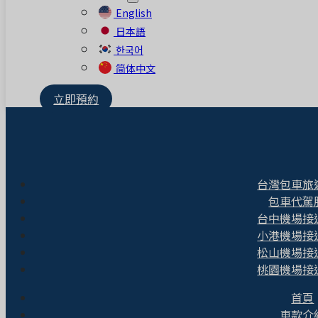
English
日本語
한국어
简体中文
立即預約
台灣包車旅
包車代駕
台中機場接
小港機場接
松山機場接
桃園機場接
首頁
車款介