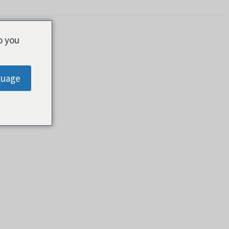
o you
guage