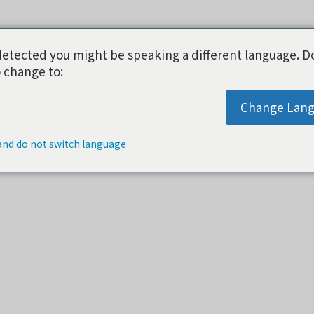
etected you might be speaking a different language. D
 change to:
Change Lan
and do not switch language