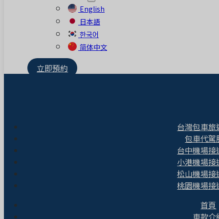
English
日本語
한국어
简体中文
立即預約
台灣包車旅
包車代駕
台中機場接
小港機場接
松山機場接
桃園機場接
首頁
車款介