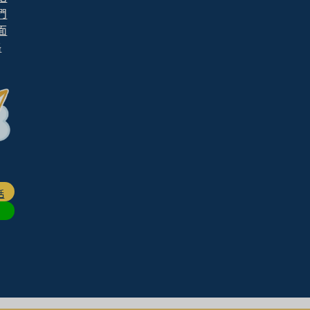
們
面
格
話