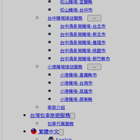
松山機場-宜蘭縣
松山機場-台中市
台中機場接送服務
台中清泉崗機場-台北市
台中清泉崗機場-新北市
台中清泉崗機場-基隆市
台中清泉崗機場-桃園市
台中清泉崗機場-新竹縣市
小港機場接送服務
小港機場-嘉義縣市
小港機場-台南市
小港機場-高雄市
小港機場-屏東縣
車款介紹
台灣包車旅遊服務
包車代駕服務
繁體中文
English