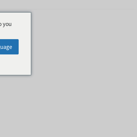
o you
guage