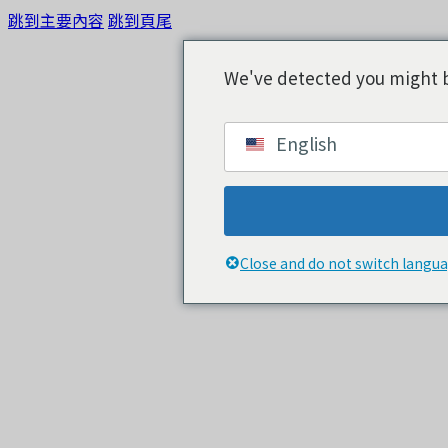
跳到主要內容
跳到頁尾
We've detected you might b
English
Close and do not switch langu