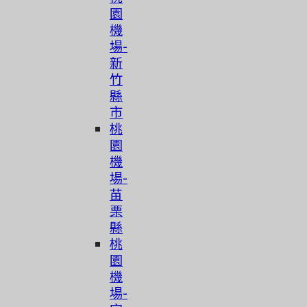
園
機
場-
新
竹
縣
市
桃
園
機
場-
苗
栗
縣
桃
園
機
場-