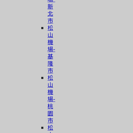
新
北
市
松
山
機
場-
基
隆
市
松
山
機
場-
桃
園
市
简体中文
松