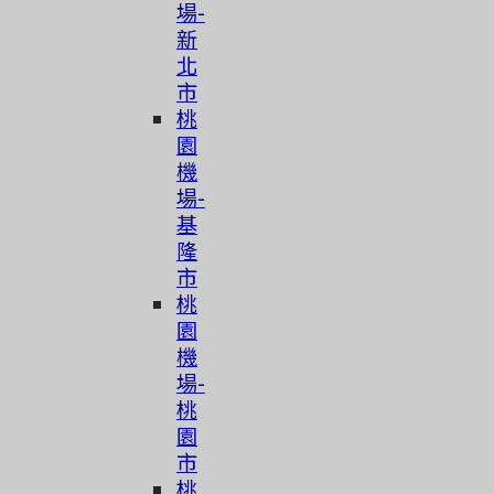
場-
新
北
市
桃
園
機
場-
基
隆
市
桃
園
機
場-
桃
園
市
桃