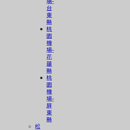
場-
台
東
縣
桃
園
機
場-
花
蓮
縣
桃
園
機
場-
屏
東
縣
松