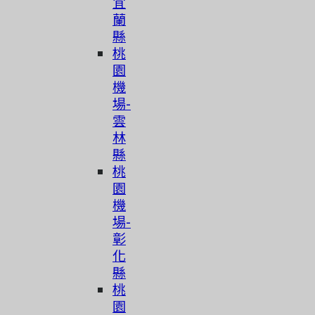
宜
蘭
縣
桃
園
機
場-
雲
林
縣
桃
園
機
場-
彰
化
縣
桃
園