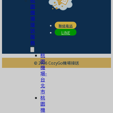
桃
園
機
場
接
聯絡電話
送
LINE
服
務
桃
園
© 2026 CozyGo機場接送
機
場-
台
北
市
桃
園
機