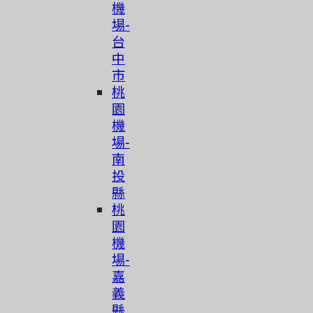
機
場-
台
中
市
桃
園
機
場-
南
投
縣
桃
園
機
場-
嘉
義
縣