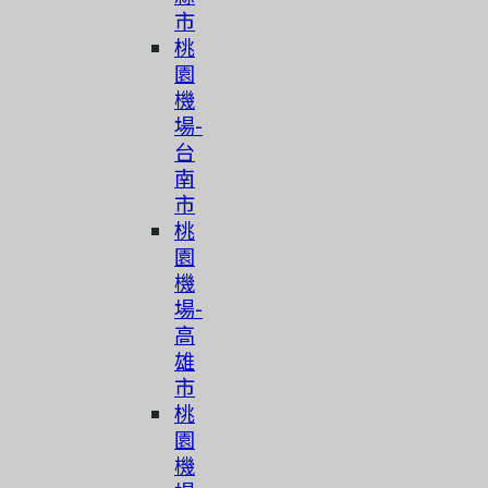
市
桃
園
機
場-
台
南
市
桃
園
機
場-
高
雄
市
桃
園
機