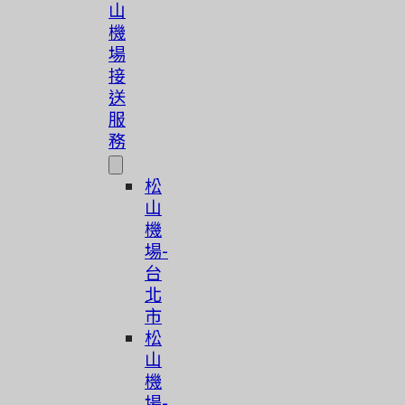
山
機
場
接
送
服
務
松
山
機
場-
台
北
市
松
山
機
場-