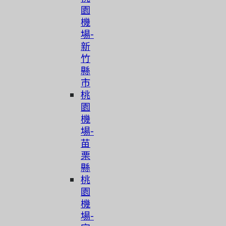
園
機
場-
新
竹
縣
市
桃
園
機
場-
苗
栗
縣
桃
園
機
場-