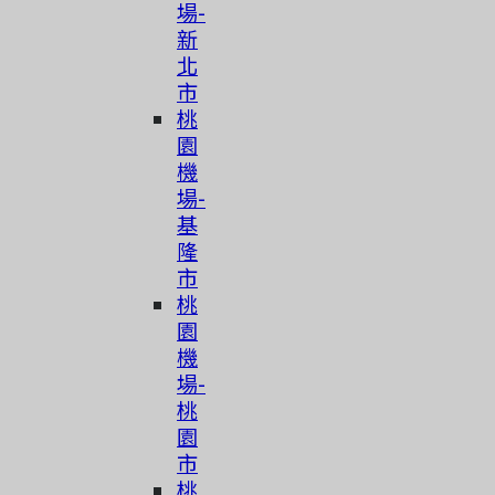
場-
新
北
市
桃
園
機
場-
基
隆
市
桃
園
機
場-
桃
園
市
桃