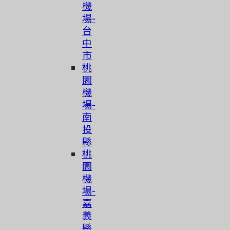
機
場-
台
中
市
桃
園
機
場-
南
投
縣
桃
園
機
場-
嘉
義
縣