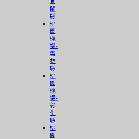
宜
蘭
縣
桃
園
機
場-
雲
林
縣
桃
園
機
場-
彰
化
縣
桃
園