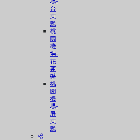
場-
台
東
縣
桃
園
機
場-
花
蓮
縣
桃
園
機
場-
屏
東
縣
松