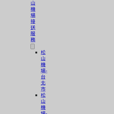
山
機
場
接
送
服
務
松
山
機
場-
台
北
市
松
山
機
場-