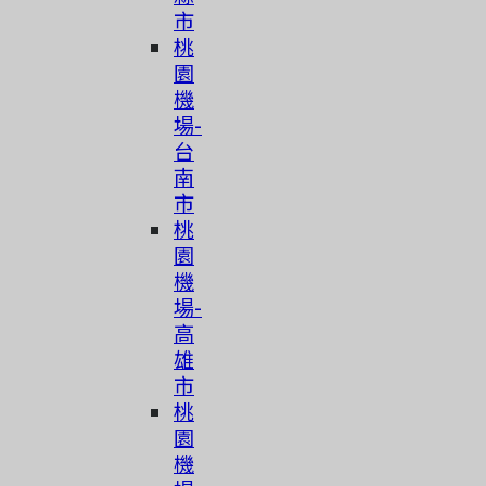
市
桃
園
機
場-
台
南
市
桃
園
機
場-
高
雄
市
桃
園
機