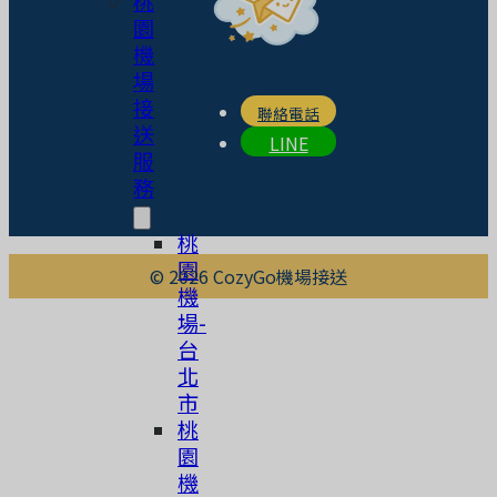
桃
園
機
場
接
聯絡電話
送
LINE
服
務
桃
園
© 2026 CozyGo機場接送
機
場-
台
北
市
桃
園
機