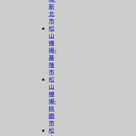
新
北
市
松
山
機
場-
基
隆
市
松
山
機
場-
桃
園
市
简体中文
松