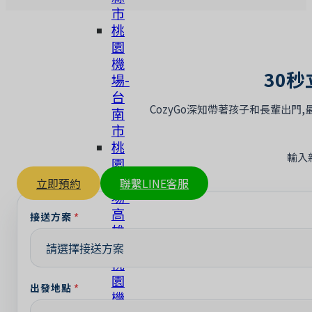
市
桃
園
機
30
場-
台
CozyGo深知帶著孩子和長輩出
南
市
桃
輸入
園
機
立即預約
聯繫LINE客服
場-
高
接送方案
雄
市
桃
園
出發地點
機