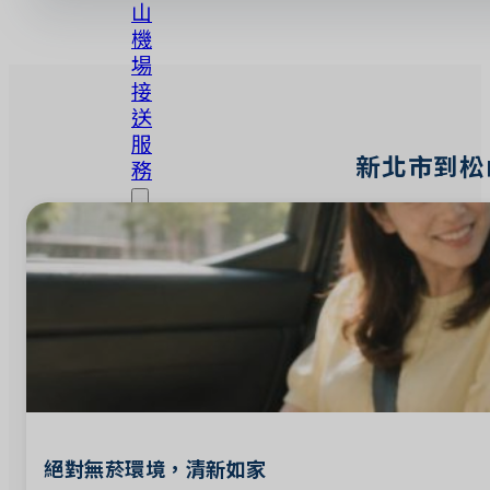
山
機
場
接
送
服
新北市到松
務
松
山
機
場-
台
北
市
松
山
機
絕對無菸環境，清新如家
場-