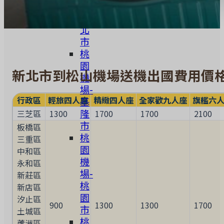
場-
新
北
市
桃
園
新北市到松山機場送機出國費用價
機
場-
行政區
輕旅四人座
精緻四人座
全家歡九人座
旗艦六
基
隆
三芝區
1300
1700
1700
2100
市
板橋區
桃
三重區
園
中和區
機
永和區
場-
新莊區
桃
新店區
園
汐止區
900
1300
1300
1700
市
土城區
桃
蘆洲區