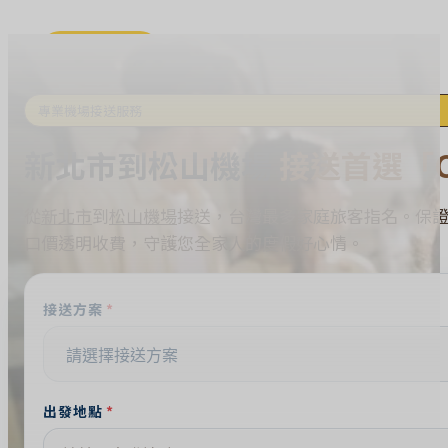
立即預約
首
專業機場接送服務
頁
新北市到松山機場
接送首選「C
部
落
格
從
新北市
到
松山機場
接送，台灣最多家庭旅客指名。保
關
口價透明收費，守護您全家人的度假好心情。
於
我
們
接送方案
機
場
接
送
出發地點