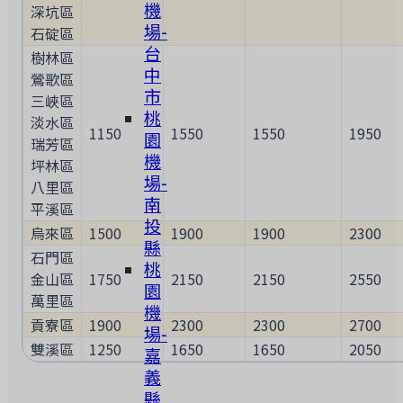
機
深坑區
場-
石碇區
台
樹林區
中
鶯歌區
市
三峽區
桃
淡水區
1150
1550
1550
1950
園
瑞芳區
機
坪林區
場-
八里區
南
平溪區
投
烏來區
1500
1900
1900
2300
縣
石門區
桃
金山區
1750
2150
2150
2550
園
萬里區
機
貢寮區
1900
2300
2300
2700
場-
雙溪區
1250
1650
1650
2050
嘉
義
縣