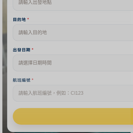
桃
園
機
目的地
場
接
送
服
務
出發日期
桃
園
機
航班編號
場-
台
北
市
桃
園
機