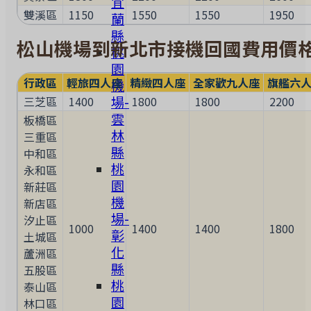
宜
雙溪區
1150
1550
1550
1950
蘭
縣
松山機場到新北市接機回國費用價
桃
園
行政區
輕旅四人座
精緻四人座
全家歡九人座
旗艦六
機
場-
三芝區
1400
1800
1800
2200
雲
板橋區
林
三重區
縣
中和區
桃
永和區
園
新莊區
機
新店區
場-
汐止區
1000
1400
1400
1800
彰
土城區
化
蘆洲區
縣
五股區
桃
泰山區
園
林口區