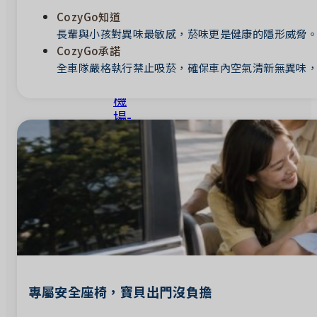
新
CozyGo知道
北
長輩與小孩對異味最敏感，菸味更是健康的隱形威脅
市
CozyGo承諾
松
全車隊嚴格執行禁止吸菸，確保車內空氣清新無異味
山
機
場-
基
隆
市
松
山
機
場-
桃
園
市
專屬安全座椅，寶貝出門沒負擔
松