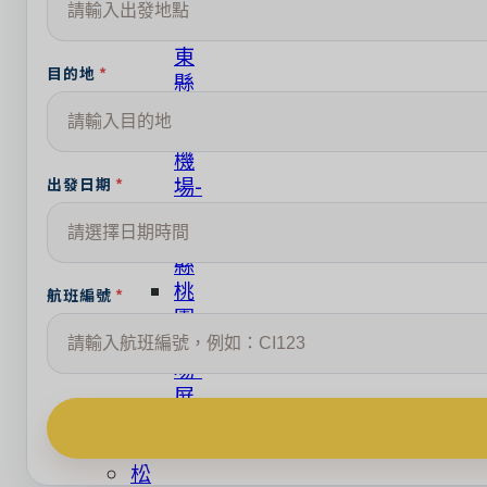
場-
台
東
目的地
縣
桃
園
機
場-
出發日期
花
蓮
縣
桃
航班編號
園
機
場-
屏
東
縣
松