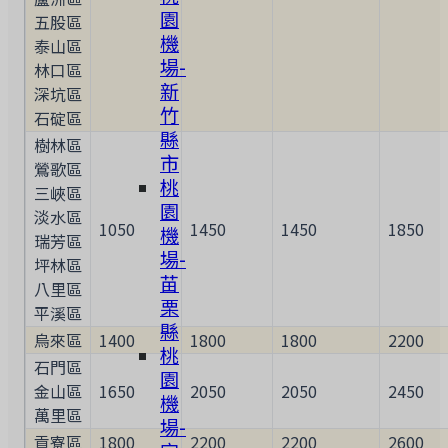
園
五股區
機
泰山區
場-
林口區
新
深坑區
竹
石碇區
縣
樹林區
市
鶯歌區
桃
三峽區
園
淡水區
1050
1450
1450
1850
機
瑞芳區
場-
坪林區
苗
八里區
栗
平溪區
縣
烏來區
1400
1800
1800
2200
桃
石門區
園
金山區
1650
2050
2050
2450
機
萬里區
場-
貢寮區
1800
2200
2200
2600