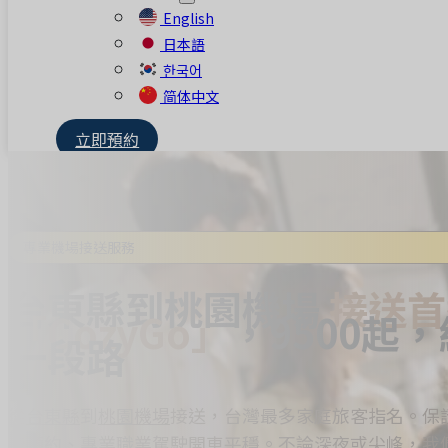
English
日本語
한국어
简体中文
立即預約
專業機場接送服務
台東縣到桃園機場
接送首
「CozyGo」
，9500起
一段路
從
台東縣
到
桃園機場
接送，台灣最多家庭旅客指名。保
椅預約、專業職業駕駛開車平穩。不論深夜或尖峰，我