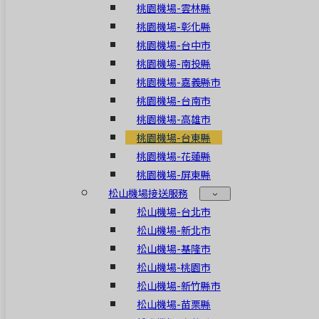
桃園機場-雲林縣
桃園機場-彰化縣
桃園機場-台中市
桃園機場-南投縣
桃園機場-嘉義縣市
桃園機場-台南市
桃園機場-高雄市
桃園機場-台東縣
桃園機場-花蓮縣
桃園機場-屏東縣
松山機場接送服務
松山機場-台北市
松山機場-新北市
松山機場-基隆市
松山機場-桃園市
松山機場-新竹縣市
松山機場-苗栗縣