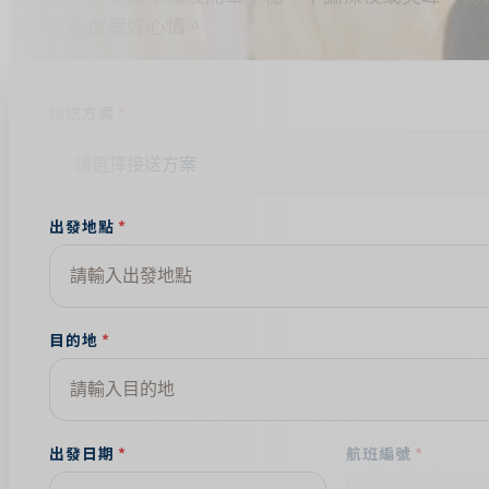
全家人的度假好心情。
接送方案
出發地點
目的地
出發日期
航班編號