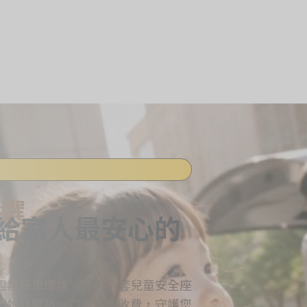
選
，給家人最安心的
證無菸車環境、提供全套兒童安全座
們始終堅持一口價透明收費，守護您