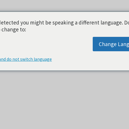
etected you might be speaking a different language. D
 change to:
Change Lan
and do not switch language