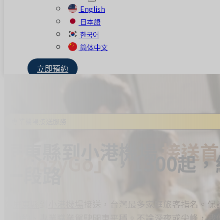
English
日本語
한국어
简体中文
立即預約
專業機場接送服務
屏東縣到小港機場
接送首
「CozyGo」
，1300起
一段路
從
屏東縣
到
小港機場
接送，台灣最多家庭旅客指名。保
椅預約、專業職業駕駛開車平穩。不論深夜或尖峰，我