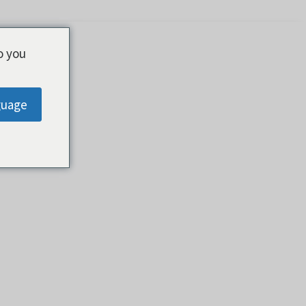
o you
guage