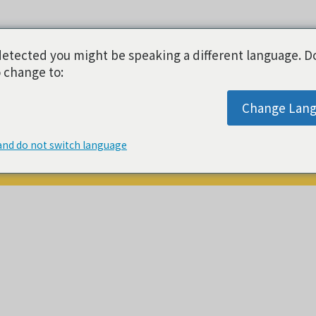
etected you might be speaking a different language. D
 change to:
Change Lan
and do not switch language