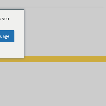
o you
guage