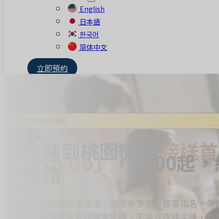
English
日本語
한국어
简体中文
立即預約
專業機場接送服務
屏東縣到桃園機場
接送首
「CozyGo」
，8100起
一段路
從
屏東縣
到
桃園機場
接送，台灣最多家庭旅客指名。保
椅預約、專業職業駕駛開車平穩。不論深夜或尖峰，我