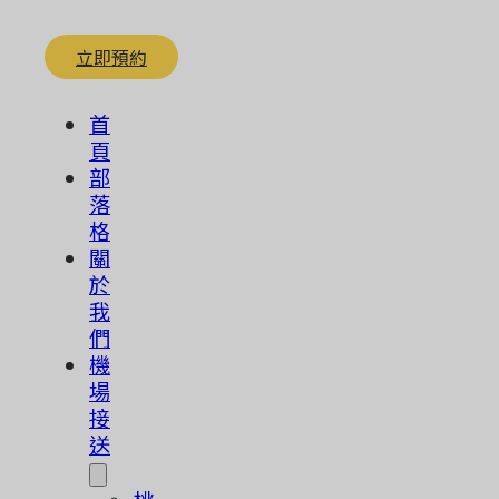
立即預約
首
頁
部
落
格
關
於
我
們
機
場
接
送