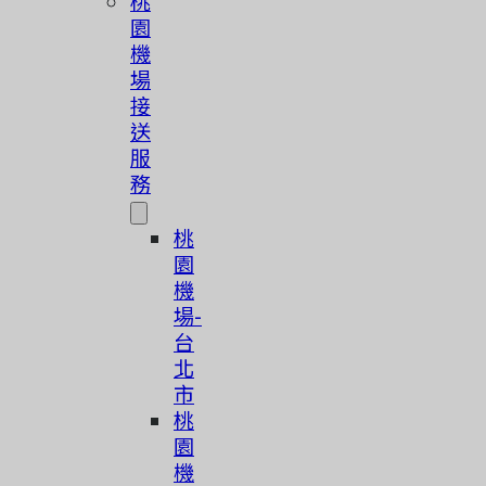
桃
園
機
場
接
送
服
務
桃
園
機
場-
台
北
市
桃
園
機