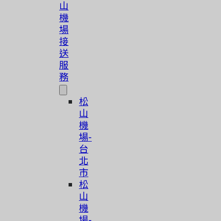
山
機
場
接
送
服
務
松
山
機
場-
台
北
市
松
山
機
場-