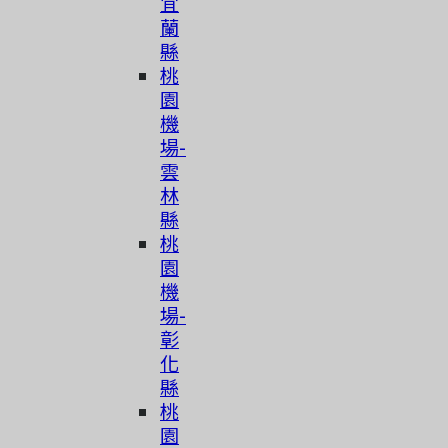
宜
蘭
縣
桃
園
機
場-
雲
林
縣
桃
園
機
場-
彰
化
縣
桃
園