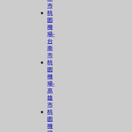
市
桃
園
機
場-
台
南
市
桃
園
機
場-
高
雄
市
桃
園
機