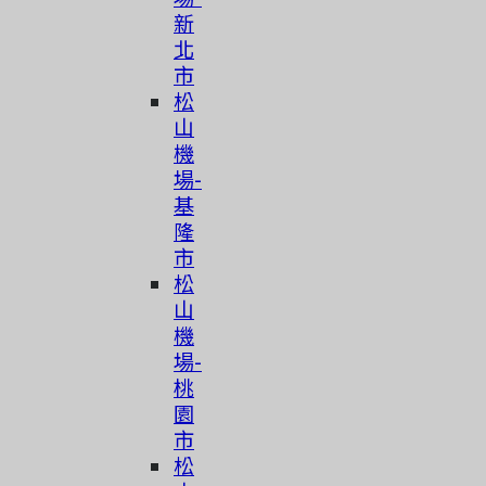
新
北
市
松
山
機
場-
基
隆
市
松
山
機
場-
桃
園
市
松