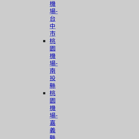
機
場-
台
中
市
桃
園
機
場-
南
投
縣
桃
園
機
場-
嘉
義
縣