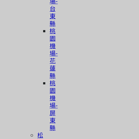
場-
台
東
縣
桃
園
機
場-
花
蓮
縣
桃
園
機
場-
屏
東
縣
松