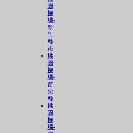
園
機
場-
新
竹
縣
市
桃
園
機
場-
苗
栗
縣
桃
園
機
場-