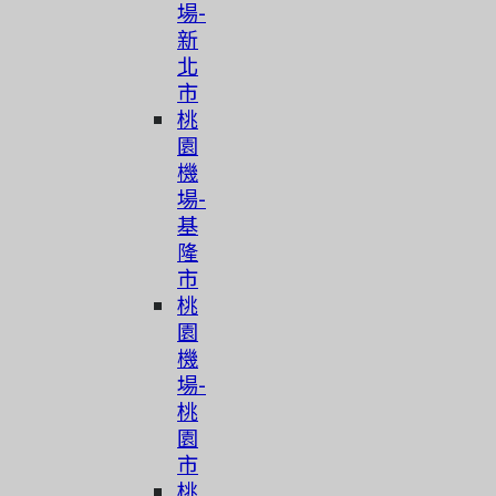
場-
新
北
市
桃
園
機
場-
基
隆
市
桃
園
機
場-
桃
園
市
桃