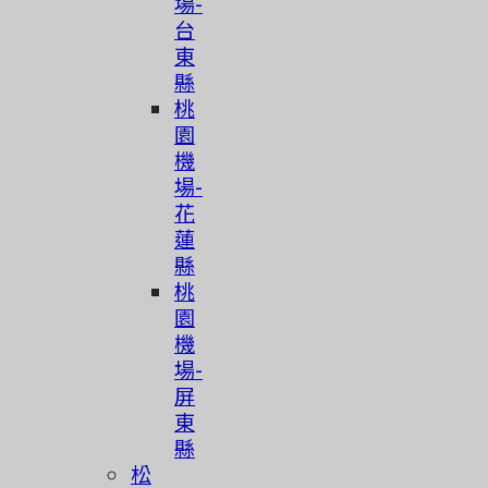
場-
台
東
縣
桃
園
機
場-
花
蓮
縣
桃
園
機
場-
屏
東
縣
松