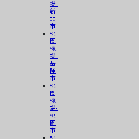
場-
新
北
市
桃
園
機
場-
基
隆
市
桃
園
機
場-
桃
園
市
桃