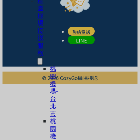
桃
園
機
場
接
聯絡電話
送
LINE
服
務
桃
園
© 2026 CozyGo機場接送
機
場-
台
北
市
桃
園
機