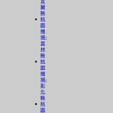
宜
蘭
縣
桃
園
機
場-
雲
林
縣
桃
園
機
場-
彰
化
縣
桃
園