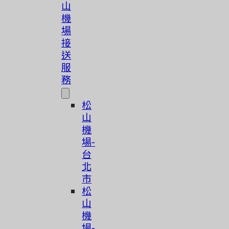
山
機
場
接
送
服
務
松
山
機
場-
台
北
市
松
山
機
場-