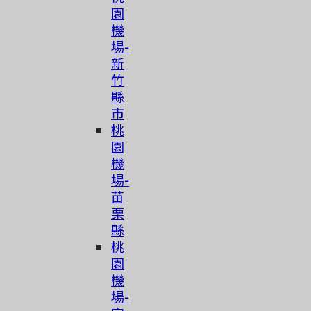
園
機
場-
新
竹
縣
市
桃
園
機
場-
苗
栗
縣
桃
園
機
場-