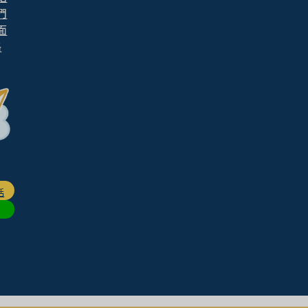
們
面
格
話