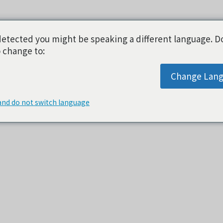
etected you might be speaking a different language. D
 change to:
Change Lan
and do not switch language