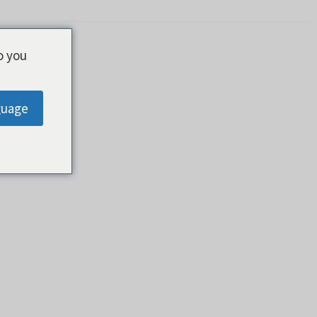
o you
guage