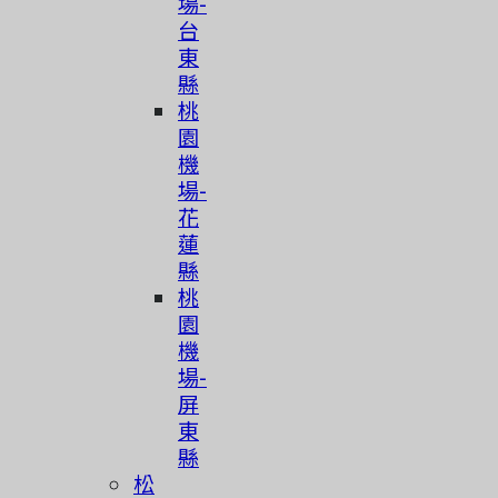
場-
台
東
縣
桃
園
機
場-
花
蓮
縣
桃
園
機
場-
屏
東
縣
松