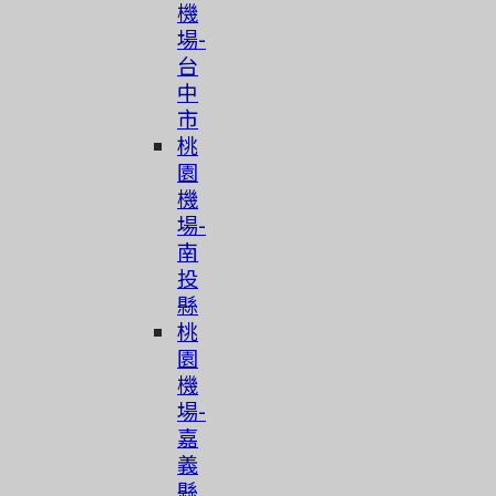
機
場-
台
中
市
桃
園
機
場-
南
投
縣
桃
園
機
場-
嘉
義
縣