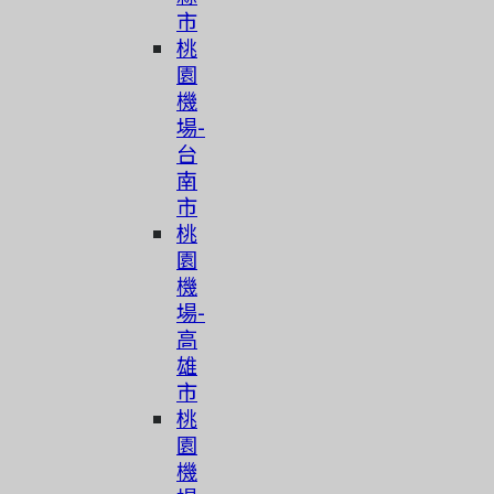
市
桃
園
機
場-
台
南
市
桃
園
機
場-
高
雄
市
桃
園
機