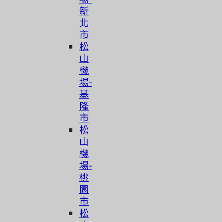
新
北
市
松
山
機
場-
基
隆
市
松
山
機
場-
桃
園
市
简体中文
松