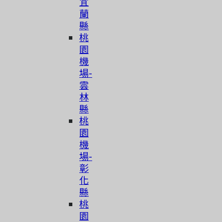
宜
蘭
縣
桃
園
機
場-
雲
林
縣
桃
園
機
場-
彰
化
縣
桃
園