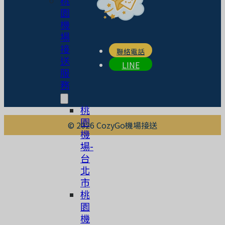
桃
園
機
場
接
聯絡電話
送
LINE
服
務
桃
園
© 2026 CozyGo機場接送
機
場-
台
北
市
桃
園
機