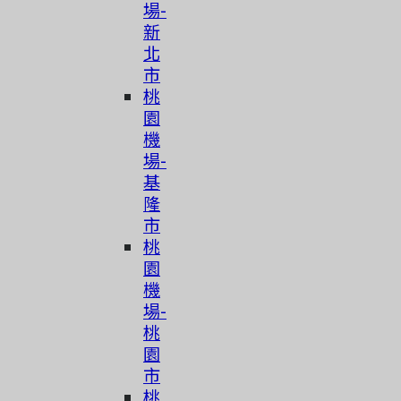
場-
新
北
市
桃
園
機
場-
基
隆
市
桃
園
機
場-
桃
園
市
桃