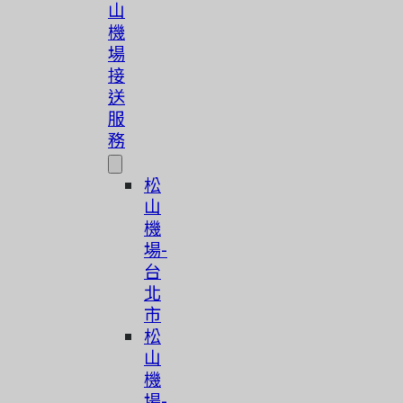
山
機
場
接
送
服
務
松
山
機
場-
台
北
市
松
山
機
場-