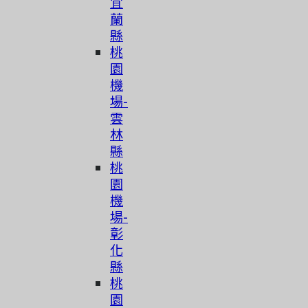
宜
蘭
縣
桃
園
機
場-
雲
林
縣
桃
園
機
場-
彰
化
縣
桃
園