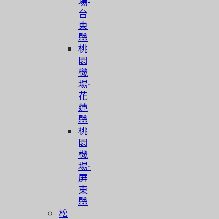
場-
台
東
縣
桃
園
機
場-
花
蓮
縣
桃
園
機
場-
屏
東
縣
松