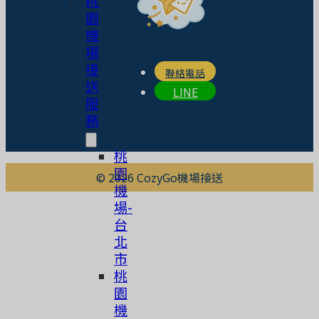
桃
園
機
場
接
聯絡電話
送
LINE
服
務
桃
園
© 2026 CozyGo機場接送
機
場-
台
北
市
桃
園
機