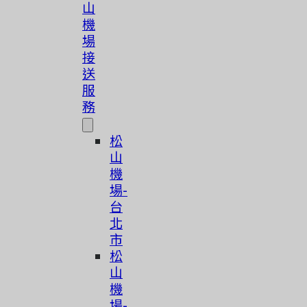
山
機
場
接
送
服
務
松
山
機
場-
台
北
市
松
山
機
場-