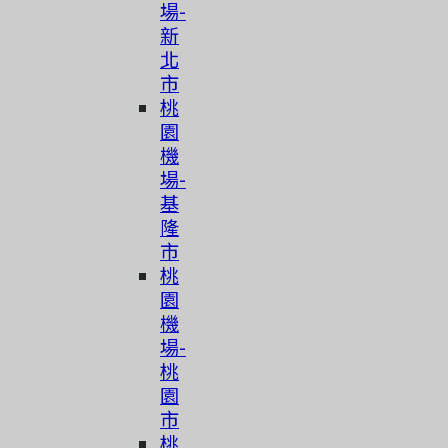
場-
新
北
市
桃
園
機
場-
基
隆
市
桃
園
機
場-
桃
園
市
桃