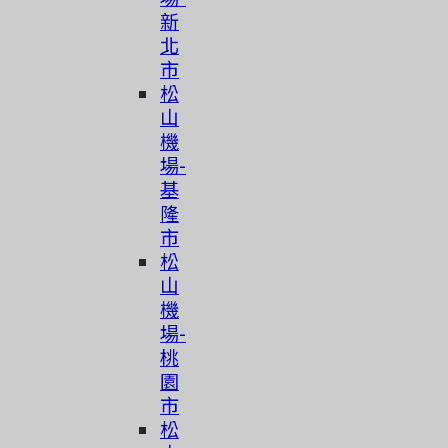
新
北
市
松
山
機
場-
基
隆
市
松
山
機
場-
桃
園
市
简体中文
松