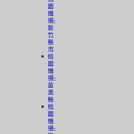
園
機
場-
新
竹
縣
市
桃
園
機
場-
苗
栗
縣
桃
園
機
場-