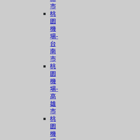
市
桃
園
機
場-
台
南
市
桃
園
機
場-
高
雄
市
桃
園
機