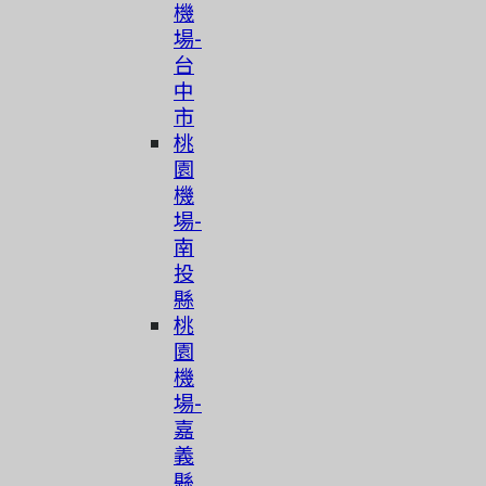
機
場-
台
中
市
桃
園
機
場-
南
投
縣
桃
園
機
場-
嘉
義
縣