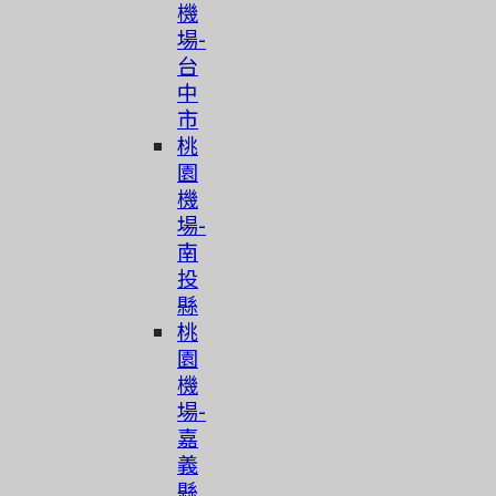
機
場-
台
中
市
桃
園
機
場-
南
投
縣
桃
園
機
場-
嘉
義
縣