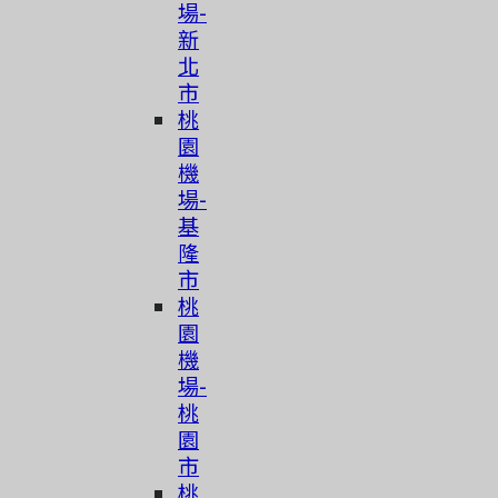
場-
新
北
市
桃
園
機
場-
基
隆
市
桃
園
機
場-
桃
園
市
桃