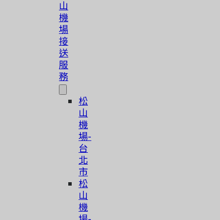
山
機
場
接
送
服
務
松
山
機
場-
台
北
市
松
山
機
場-