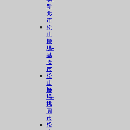
新
北
市
松
山
機
場-
基
隆
市
松
山
機
場-
桃
園
市
简体中文
松