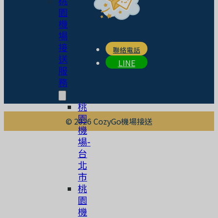
桃
園
機
場
接
聯絡電話
送
LINE
服
務
桃
園
© 2026 CozyGo機場接送
機
場-
台
北
市
桃
園
機