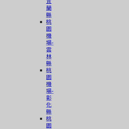
宜
蘭
縣
桃
園
機
場-
雲
林
縣
桃
園
機
場-
彰
化
縣
桃
園