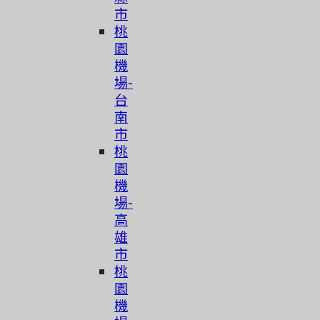
市
桃
園
機
場-
台
南
市
桃
園
機
場-
高
雄
市
桃
園
機