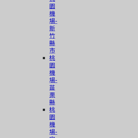
園
機
場-
新
竹
縣
市
桃
園
機
場-
苗
栗
縣
桃
園
機
場-