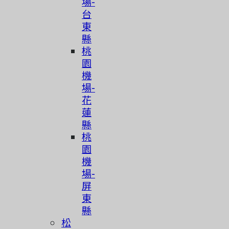
場-
台
東
縣
桃
園
機
場-
花
蓮
縣
桃
園
機
場-
屏
東
縣
松