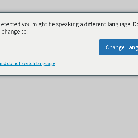
etected you might be speaking a different language. D
 change to:
Change Lan
and do not switch language