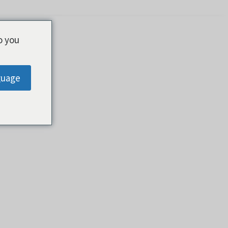
o you
guage