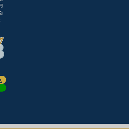
們
面
格
話