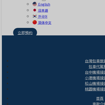
English
日本語
한국어
简体中文
立即預約
台灣包車旅
包車代駕
台中機場接
小港機場接
松山機場接
桃園機場接
首頁
車款介