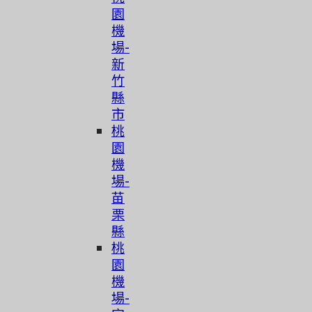
園
機
場-
新
竹
縣
市
桃
園
機
場-
苗
栗
縣
桃
園
機
場-