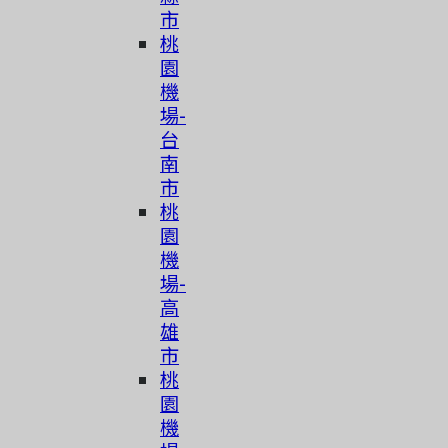
市
桃
園
機
場-
台
南
市
桃
園
機
場-
高
雄
市
桃
園
機