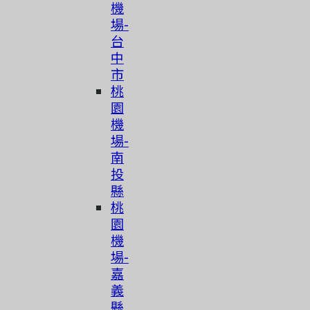
機
場-
台
中
市
桃
園
機
場-
南
投
縣
桃
園
機
場-
嘉
義
縣