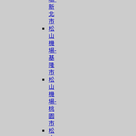
新
北
市
松
山
機
場-
基
隆
市
松
山
機
場-
桃
園
市
简体中文
松