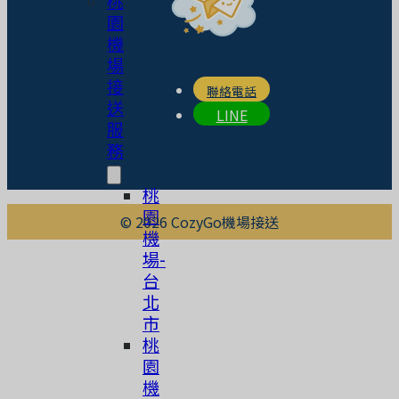
桃
園
機
場
接
聯絡電話
送
LINE
服
務
桃
園
© 2026 CozyGo機場接送
機
場-
台
北
市
桃
園
機