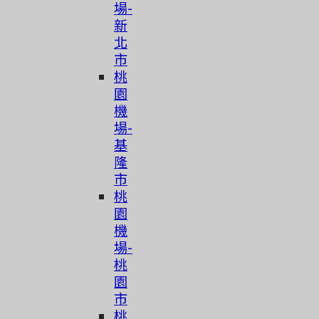
場-
新
北
市
桃
園
機
場-
基
隆
市
桃
園
機
場-
桃
園
市
桃