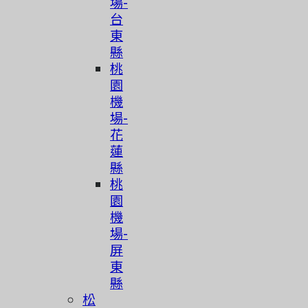
場-
台
東
縣
桃
園
機
場-
花
蓮
縣
桃
園
機
場-
屏
東
縣
松