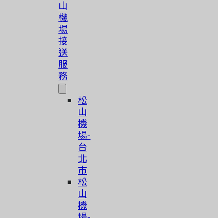
山
機
場
接
送
服
務
松
山
機
場-
台
北
市
松
山
機
場-