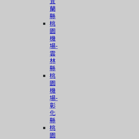
宜
蘭
縣
桃
園
機
場-
雲
林
縣
桃
園
機
場-
彰
化
縣
桃
園