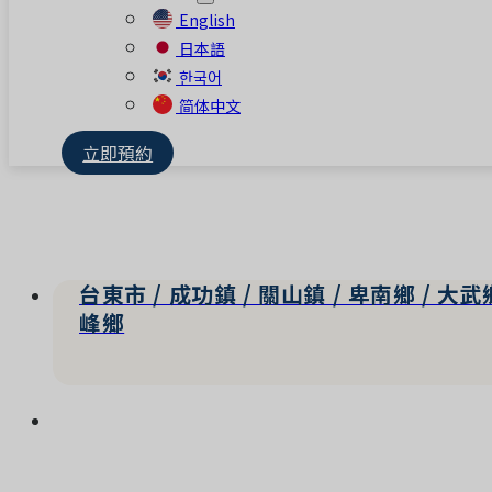
English
日本語
한국어
简体中文
立即預約
台東市 / 成功鎮 / 關山鎮 / 卑南鄉 / 大武鄉
峰鄉