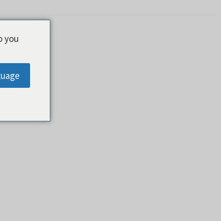
o you
guage