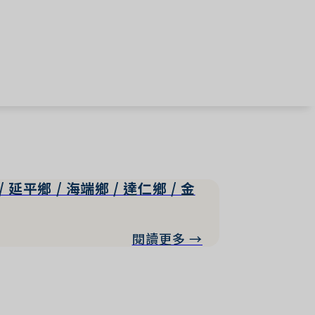
/ 延平鄉 / 海端鄉 / 達仁鄉 / 金
閱讀更多 →